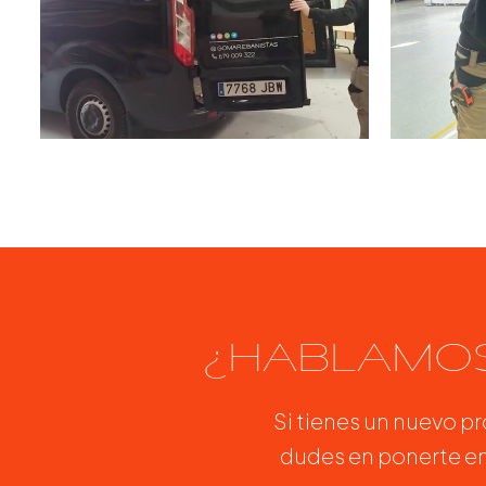
¿HABLAMOS
Si tienes un nuevo p
dudes en ponerte en