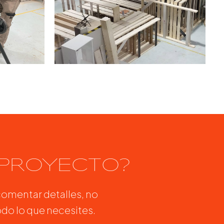
 PROYECTO?
comentar detalles, no
do lo que necesites.