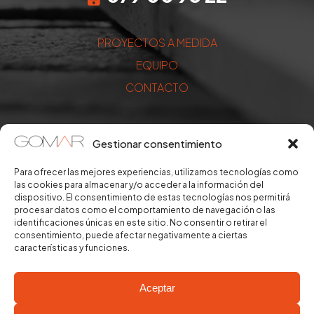
PROYECTOS A MEDIDA
EQUIPO
CONTACTO
Gestionar consentimiento
Para ofrecer las mejores experiencias, utilizamos tecnologías como
las cookies para almacenar y/o acceder a la información del
dispositivo. El consentimiento de estas tecnologías nos permitirá
procesar datos como el comportamiento de navegación o las
identificaciones únicas en este sitio. No consentir o retirar el
consentimiento, puede afectar negativamente a ciertas
características y funciones.
Aceptar
® Copyright 2025 –
Gomar Ebanistas
– Todos los derechos
reservados. |
Aviso legal
–
Política de privacidad
–
Política de