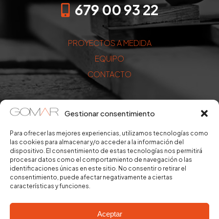
679 00 93 22
PROYECTOS A MEDIDA
EQUIPO
CONTACTO
Gestionar consentimiento
Para ofrecer las mejores experiencias, utilizamos tecnologías como
las cookies para almacenar y/o acceder a la información del
dispositivo. El consentimiento de estas tecnologías nos permitirá
procesar datos como el comportamiento de navegación o las
identificaciones únicas en este sitio. No consentir o retirar el
consentimiento, puede afectar negativamente a ciertas
características y funciones.
Aceptar