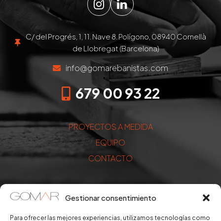
Instagram
LinkedIn
C/ del Progrés, 1, 11. Nave 8. Polígono, 08940 Cornellà
de Llobregat (Barcelona)
info@gomarebanistas.com
679 00 93 22
PROYECTOS A MEDIDA
EQUIPO
CONTACTO
Gestionar consentimiento
Para ofrecer las mejores experiencias, utilizamos tecnologías como